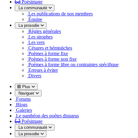
Poésimage
La communauté
Les publications de nos membres
Équipe
La prosodie
Règles générales
Les strophes
Les vers
Césures et hémistiches
Poèmes à forme fixe
Poèmes à forme non fixe
Poèmes à forme libre ou contraintes spécifique
Erreurs à éviter
Divers
Plus
Naviguer
Forums
Blogs
Galeries
Le panthéon des poètes disparus
Poésimage
La communauté
La prosodie