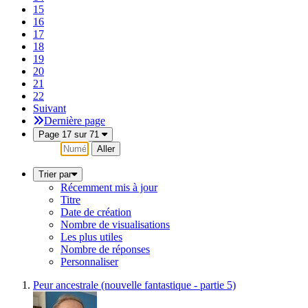
15
16
17
18
19
20
21
22
Suivant
Dernière page
Page 17 sur 71
Aller
Trier par
Récemment mis à jour
Titre
Date de création
Nombre de visualisations
Les plus utiles
Nombre de réponses
Personnaliser
Peur ancestrale (nouvelle fantastique - partie 5)