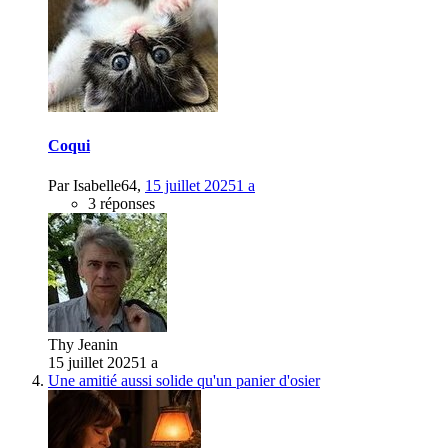
Coqui
Par
Isabelle64
,
15 juillet 2025
1 a
3 réponses
Thy Jeanin
15 juillet 2025
1 a
Une amitié aussi solide qu'un panier d'osier