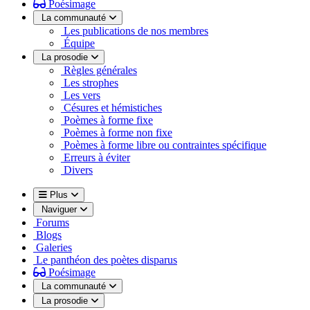
Poésimage
La communauté
Les publications de nos membres
Équipe
La prosodie
Règles générales
Les strophes
Les vers
Césures et hémistiches
Poèmes à forme fixe
Poèmes à forme non fixe
Poèmes à forme libre ou contraintes spécifique
Erreurs à éviter
Divers
Plus
Naviguer
Forums
Blogs
Galeries
Le panthéon des poètes disparus
Poésimage
La communauté
La prosodie