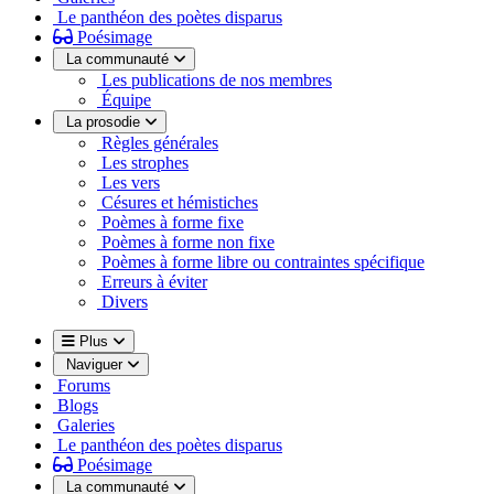
Le panthéon des poètes disparus
Poésimage
La communauté
Les publications de nos membres
Équipe
La prosodie
Règles générales
Les strophes
Les vers
Césures et hémistiches
Poèmes à forme fixe
Poèmes à forme non fixe
Poèmes à forme libre ou contraintes spécifique
Erreurs à éviter
Divers
Plus
Naviguer
Forums
Blogs
Galeries
Le panthéon des poètes disparus
Poésimage
La communauté