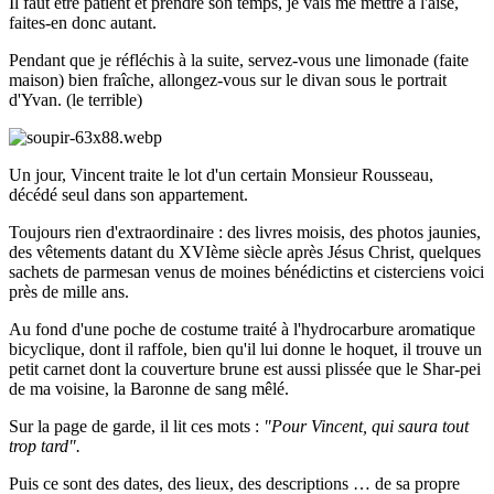
Il faut être patient et prendre son temps, je vais me mettre à l'aise,
faites-en donc autant.
Pendant que je réfléchis à la suite, servez-vous une limonade (faite
maison) bien fraîche, allongez-vous sur le divan sous le portrait
d'Yvan. (le terrible)
Un jour, Vincent traite le lot d'un certain Monsieur Rousseau,
décédé seul dans son appartement.
Toujours rien d'extraordinaire : des livres moisis, des photos jaunies,
des vêtements datant du XVIème siècle après Jésus Christ, quelques
sachets de parmesan venus de moines bénédictins et cisterciens voici
près de mille ans.
Au fond d'une poche de costume traité à l'hydrocarbure aromatique
bicyclique, dont il raffole, bien qu'il lui donne le hoquet, il trouve un
petit carnet dont la couverture brune est aussi plissée que le Shar-pei
de ma voisine, la Baronne de sang mêlé.
Sur la page de garde, il lit ces mots :
"Pour Vincent, qui saura tout
trop tard".
Puis ce sont des dates, des lieux, des descriptions … de sa propre