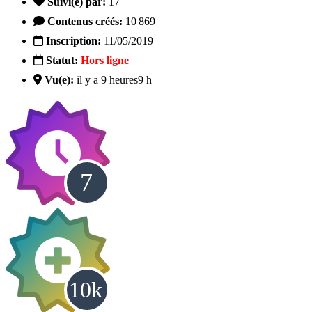
Suivi(e) par:
17
Contenus créés:
10 869
Inscription:
11/05/2019
Statut:
Hors ligne
Vu(e):
il y a 9 heures
9 h