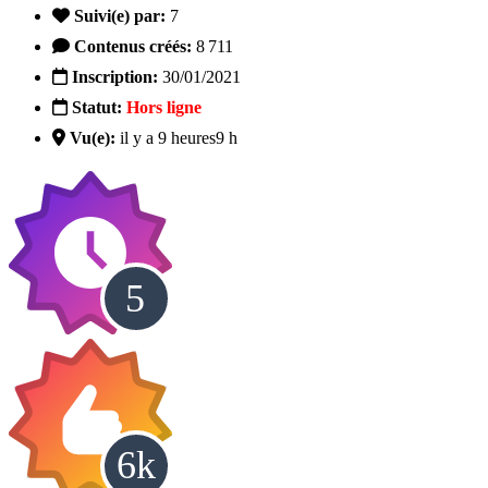
Suivi(e) par:
7
Contenus créés:
8 711
Inscription:
30/01/2021
Statut:
Hors ligne
Vu(e):
il y a 9 heures
9 h