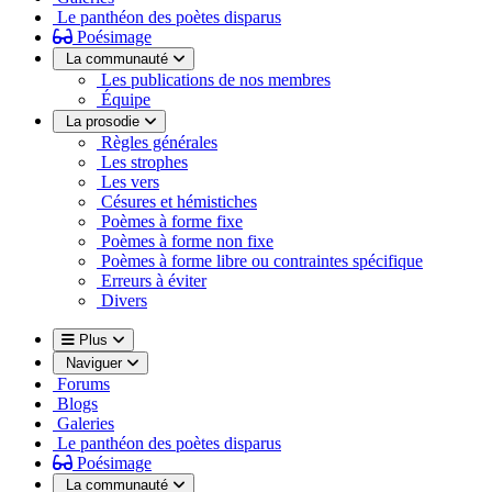
Le panthéon des poètes disparus
Poésimage
La communauté
Les publications de nos membres
Équipe
La prosodie
Règles générales
Les strophes
Les vers
Césures et hémistiches
Poèmes à forme fixe
Poèmes à forme non fixe
Poèmes à forme libre ou contraintes spécifique
Erreurs à éviter
Divers
Plus
Naviguer
Forums
Blogs
Galeries
Le panthéon des poètes disparus
Poésimage
La communauté