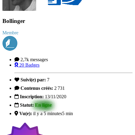
Bollinger
Membre
2,7k
messages
20
Badges
Suivi(e) par:
7
Contenus créés:
2 731
Inscription:
13/11/2020
Statut:
En ligne
Vu(e):
il y a 5 minutes
5 min