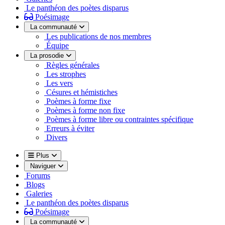
Le panthéon des poètes disparus
Poésimage
La communauté
Les publications de nos membres
Équipe
La prosodie
Règles générales
Les strophes
Les vers
Césures et hémistiches
Poèmes à forme fixe
Poèmes à forme non fixe
Poèmes à forme libre ou contraintes spécifique
Erreurs à éviter
Divers
Plus
Naviguer
Forums
Blogs
Galeries
Le panthéon des poètes disparus
Poésimage
La communauté