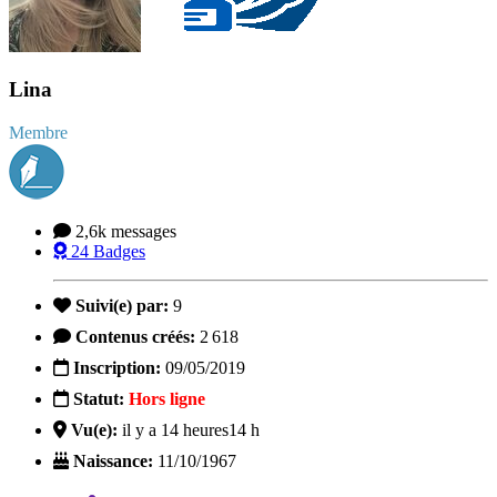
Lina
Membre
2,6k
messages
24
Badges
Suivi(e) par:
9
Contenus créés:
2 618
Inscription:
09/05/2019
Statut:
Hors ligne
Vu(e):
il y a 14 heures
14 h
Naissance:
11/10/1967