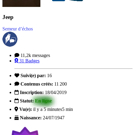
Jeep
Semeur d’échos
11,2k
messages
31
Badges
Suivi(e) par:
16
Contenus créés:
11 200
Inscription:
18/04/2019
Statut:
En ligne
Vu(e):
il y a 5 minutes
5 min
Naissance:
24/07/1947