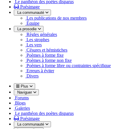
Le panthéon des poètes disparus
Poésimage
La communauté
Les publications de nos membres
Équipe
La prosodie
Règles générales
Les strophes
Les vers
Césures et hémistiches
Poèmes à forme fixe
Poèmes à forme non fixe
Poèmes à forme libre ou contraintes spécifique
Erreurs à éviter
Divers
Plus
Naviguer
Forums
Blogs
Galeries
Le panthéon des poètes disparus
Poésimage
La communauté