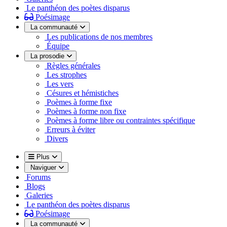
Le panthéon des poètes disparus
Poésimage
La communauté
Les publications de nos membres
Équipe
La prosodie
Règles générales
Les strophes
Les vers
Césures et hémistiches
Poèmes à forme fixe
Poèmes à forme non fixe
Poèmes à forme libre ou contraintes spécifique
Erreurs à éviter
Divers
Plus
Naviguer
Forums
Blogs
Galeries
Le panthéon des poètes disparus
Poésimage
La communauté