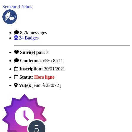
Semeur d’échos
8,7k
messages
24
Badges
Suivi(e) par:
7
Contenus créés:
8 711
Inscription:
30/01/2021
Statut:
Hors ligne
Vu(e):
jeudi à 22:07
2 j