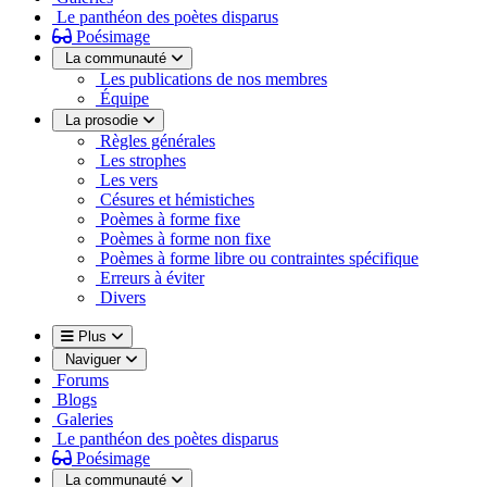
Le panthéon des poètes disparus
Poésimage
La communauté
Les publications de nos membres
Équipe
La prosodie
Règles générales
Les strophes
Les vers
Césures et hémistiches
Poèmes à forme fixe
Poèmes à forme non fixe
Poèmes à forme libre ou contraintes spécifique
Erreurs à éviter
Divers
Plus
Naviguer
Forums
Blogs
Galeries
Le panthéon des poètes disparus
Poésimage
La communauté