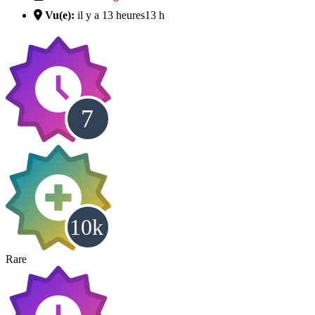
Vu(e):
il y a 13 heures
13 h
Rare