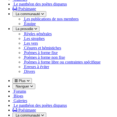
Le panthéon des poètes disparus
Poésimage
La communauté
Les publications de nos membres
Équipe
La prosodie
Règles générales
Les strophes
Les vers
Césures et hémistiches
Poèmes à forme fixe
Poèmes à forme non fixe
Poèmes à forme libre ou contraintes spécifique
Erreurs à éviter
Divers
Plus
Naviguer
Forums
Blogs
Galeries
Le panthéon des poètes disparus
Poésimage
La communauté