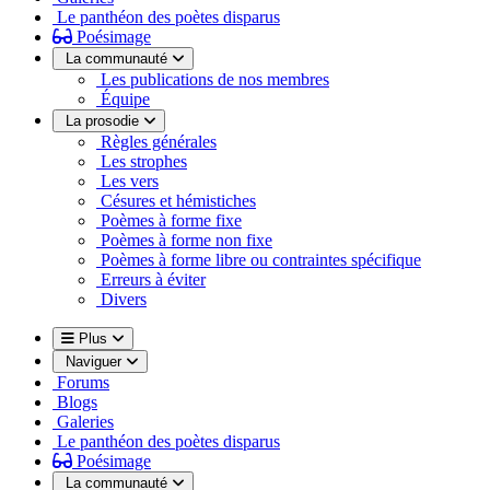
Le panthéon des poètes disparus
Poésimage
La communauté
Les publications de nos membres
Équipe
La prosodie
Règles générales
Les strophes
Les vers
Césures et hémistiches
Poèmes à forme fixe
Poèmes à forme non fixe
Poèmes à forme libre ou contraintes spécifique
Erreurs à éviter
Divers
Plus
Naviguer
Forums
Blogs
Galeries
Le panthéon des poètes disparus
Poésimage
La communauté