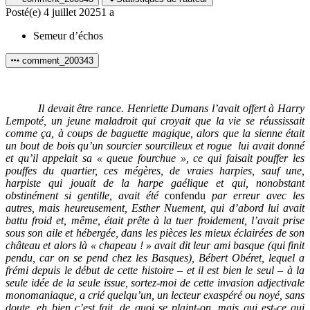
Posté(e)
4 juillet 2025
1 a
Semeur d’échos
comment_200343
Il devait être rance. Henriette Dumans l’avait offert à Harry
Lempoté, un jeune maladroit qui croyait que la vie se réussissait
comme ça, à coups de baguette magique, alors que la sienne était
un bout de bois qu’un sourcier sourcilleux et rogue lui avait donné
et qu’il appelait sa « queue fourchue », ce qui faisait pouffer les
pouffes du quartier, ces mégères, de vraies harpies, sauf une,
harpiste qui jouait de la harpe gaélique et qui, nonobstant
obstinément si gentille, avait été
confendu
par erreur avec les
autres, mais heureusement, Esther Nuement, qui d’abord lui avait
battu froid et, même, était prête à la tuer froidement, l’avait prise
sous son aile et hébergée, dans les pièces les mieux éclairées de son
château et alors là « chapeau ! » avait dit leur ami basque (qui finit
pendu, car on se pend chez les Basques), Bébert Obéret, lequel a
frémi depuis le début de cette histoire – et il est bien le seul – à la
seule idée de la seule issue, sortez-moi de cette invasion adjectivale
monomaniaque, a crié quelqu’un, un lecteur exaspéré ou noyé, sans
doute, eh bien c’est fait, de quoi se plaint-on, mais qui est-ce qui