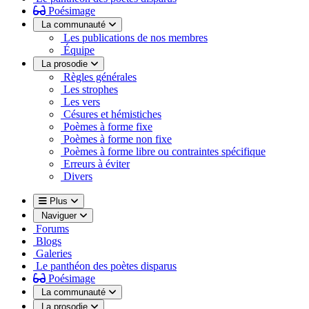
Poésimage
La communauté
Les publications de nos membres
Équipe
La prosodie
Règles générales
Les strophes
Les vers
Césures et hémistiches
Poèmes à forme fixe
Poèmes à forme non fixe
Poèmes à forme libre ou contraintes spécifique
Erreurs à éviter
Divers
Plus
Naviguer
Forums
Blogs
Galeries
Le panthéon des poètes disparus
Poésimage
La communauté
La prosodie