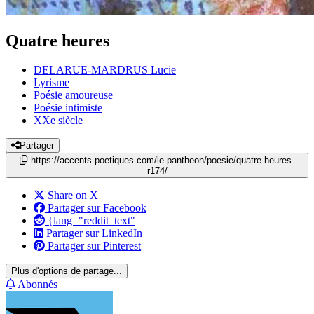
Quatre heures
DELARUE-MARDRUS Lucie
Lyrisme
Poésie amoureuse
Poésie intimiste
XXe siècle
Partager
https://accents-poetiques.com/le-pantheon/poesie/quatre-heures-
r174/
Share on X
Partager sur Facebook
{lang="reddit_text"
Partager sur LinkedIn
Partager sur Pinterest
Plus d'options de partage...
Abonnés