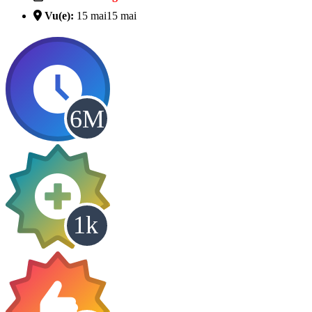
Vu(e):
15 mai
15 mai