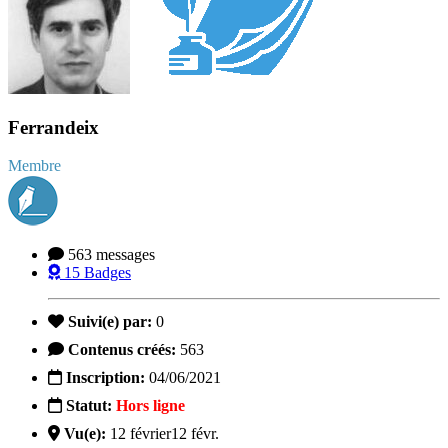
Ferrandeix
Membre
563
messages
15
Badges
Suivi(e) par:
0
Contenus créés:
563
Inscription:
04/06/2021
Statut:
Hors ligne
Vu(e):
12 février
12 févr.