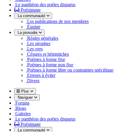
Le panthéon des poètes disparus
Poésimage
La communauté
Les publications de nos membres
Équipe
La prosodie
Règles générales
Les strophes
Les vers
Césures et hémistiches
Poèmes à forme fixe
Poèmes à forme non fixe
Poèmes à forme libre ou contraintes spécifique
Erreurs à éviter
Divers
Plus
Naviguer
Forums
Blogs
Galeries
Le panthéon des poètes disparus
Poésimage
La communauté